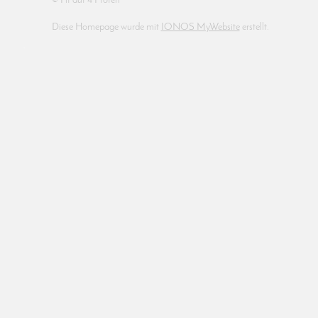
© Fit auf 4 Pfoten
Diese Homepage wurde mit
IONOS MyWebsite
erstellt.